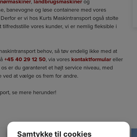
enørmaskiner
,
landbrugsmaskiner
og
ogne, banevogne og løse containere med vores
Derfor er vi hos Kurts Maskintransport også stolte
tilfredsstille vores kunder, vi er nemlig fleksible i
maskintransport behov, så tøv endelig ikke med at
på
+45 40 29 12 50
, via vores
kontaktformular
eller
os er du garanteret et højt service niveau, med
 ved at vælge os frem for andre.
sport, se mere herunder!
Samtykke til cookies