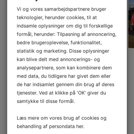
Vi og vores samarbejdspartnere bruger
teknologier, herunder cookies, til at
indsamle oplysninger om dig til forskellige
formål, herunder: Tilpasning af annoncering,
bedre brugeroplevelse, funktionalitet,
statistik og marketing. Disse oplysninger
kan blive delt med annoncerings- og
SPECIALTRANSPORT AF
analysepartnere, som kan kombinere dem
med data, du tidligere har givet dem eller
MASKINER
de har indsamlet gennem din brug af deres
tjenester. Ved at klikke på 'OK' giver du
Vi udfører de fleste former for
samtykke til disse formål.
specialtransport
for blandt andet
landbrug, skovbrug og entreprenører.
Læs mere om vores brug af cookies og
behandling af persondata
her
.
Læs mere