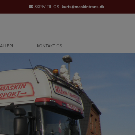
SKRIV TIL OS
kurts@maskintrans.dk
ALLERI
KONTAKT OS