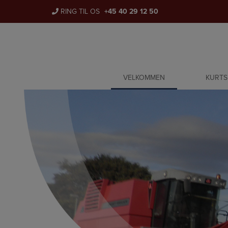
Hop
RING TIL OS
+45 40 29 12 50
til
indholdet
VELKOMMEN
KURTS