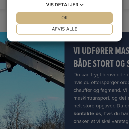
VIS
DETALJER
JA
NEJ
OK
JA
NEJ
NØDVENDIGE
PRÆFERENCER
AFVIS ALLE
JA
NEJ
JA
NEJ
MARKETING
STATISTIK
VI UDFØRER MA
BÅDE STORT OG 
Du kan trygt henvende d
hvis du efterspørger orde
chauffør og fagmand. Vi 
maskintransport, og det e
helt store opgaver. Du e
kontakte os
, hvis du ha
ønsker, at vi skal varetag