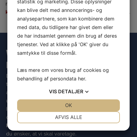
statistik og marketing. Disse oplysninger
nærmere. Du kan også sende en e-mail til
kan blive delt med annoncerings- og
kurts@maskintrans.dk
– vi besvarer hurtigst muligt.
analysepartnere, som kan kombinere dem
med data, du tidligere har givet dem eller
de har indsamlet gennem din brug af deres
tjenester. Ved at klikke på 'OK' giver du
VI UDFØRER MASKINTRANSPORT AF
samtykke til disse formål.
BÅDE STORT OG SMÅT
Læs mere om vores brug af cookies og
Du kan trygt henvende dig til os med en
behandling af persondata
her
.
transportopgave, hvis du efterspørger ordentligt
VIS
DETALJER
arbejde af en erfaren chauffør og fagmand. Vi
udfører alle former for maskintransport, og det er
JA
NEJ
OK
JA
NEJ
lige fra de helt små opgaver til de helt store
NØDVENDIGE
PRÆFERENCER
opgaver. Du er naturligvis meget velkommen til at
AFVIS ALLE
kontakte os
, hvis du har en transportopgave, som
JA
NEJ
JA
NEJ
du ønsker, at vi skal varetage.
MARKETING
STATISTIK