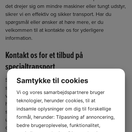
det drejer sig om mindre maskiner eller tungt udstyr,
sikrer vi en effektiv og sikker transport. Har du
spørgsmål eller ønsker at høre mere, er du
velkommen til at kontakte os for yderligere
information.
Kontakt os for et tilbud på
specialtransport
Samtykke til cookies
Sidder du inde med et eller flere spørgsmål om
special transport, så er du altid mere end
Vi og vores samarbejdspartnere bruger
velkommen til at
kontakte
Kurts Maskintransport,
teknologier, herunder cookies, til at
hvis du vil høre mere om dine muligheder for
indsamle oplysninger om dig til forskellige
specialtransport, eller hvis du ønsker et
formål, herunder: Tilpasning af annoncering,
uforpligtende tilbud på en opgave. Du kan ringe til
bedre brugeroplevelse, funktionalitet,
os på telefon
+45 40 29 12 50
for at aftale